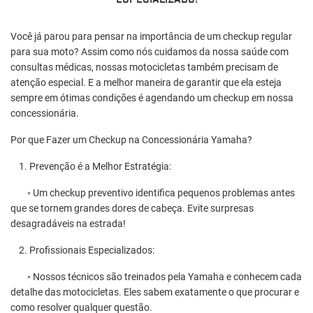
Ga
Fi
Você já parou para pensar na importância de um checkup regular
para sua moto? Assim como nós cuidamos da nossa saúde com
Vo
consultas médicas, nossas motocicletas também precisam de
qu
atenção especial. E a melhor maneira de garantir que ela esteja
su
sempre em ótimas condições é agendando um checkup em nossa
cu
concessionária.
se
Por que Fazer um Checkup na Concessionária Yamaha?
Po
1. Prevenção é a Melhor Estratégia:
1.
◦ Um checkup preventivo identifica pequenos problemas antes
◦ 
que se tornem grandes dores de cabeça. Evite surpresas
ga
desagradáveis na estrada!
co
2. Profissionais Especializados:
2.
◦ Nossos técnicos são treinados pela Yamaha e conhecem cada
◦ 
detalhe das motocicletas. Eles sabem exatamente o que procurar e
ob
como resolver qualquer questão.