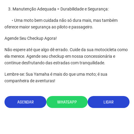
su
3. Manutenção Adequada = Durabilidade e Segurança:
3.
◦ Uma moto bem cuidada não só dura mais, mas também
◦ 
oferece maior segurança ao piloto e passageiro.
of
ca
Agende Seu Checkup Agora!
ap
Não espere até que algo dê errado. Cuide da sua motocicleta como
4.
ela merece. Agende seu checkup em nossa concessionária e
continue desfrutando das estradas com tranquilidade.
◦ 
mo
Lembre-se: Sua Yamaha é mais do que uma moto; é sua
gr
companheira de aventuras!
co
es
LIGAR
AGENDAR
WHATSAPP
Nã
um